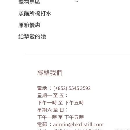
寵物專區
蒸餾所梳打水
原箱優惠
給摯愛的她
聯絡我們
電話 ：(+852) 5545 3592
星期一 至 五：
下午一時 至 下午五時
星期六 至 日：
下午一時 至 下午五時
電郵 ：admin@hkdistill.com