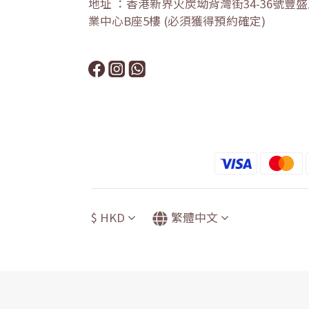
地址 ：香港新界火炭坳背灣街34-36號豐
業中心B座5樓 (必須獲得預約確定)
$
HKD
繁體中文