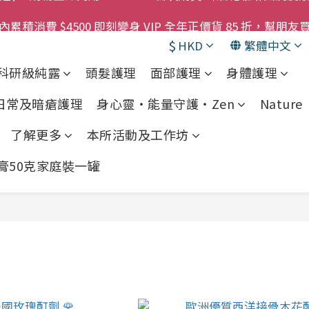
購物金即刻用!!                 首次購買 啤酒花咖啡因
累積消費 $4500 即刻變身 VIP 全年正價貨 85 折，幫朋友買
$
HKD
繁體中文
! 濕疹救星 濕疹專用噴霧 買一枝送一件 50克裝 濕疹舒敏膏 
科研級純露
頭髮護理
面部護理
身體護理
購物金即刻用!!                 首次購買 啤酒花咖啡因
 日常及暗瘡護理
身心靈・能量守護・Zen
Nature •
了解更多
本所活動及工作坊
敏膏50克家庭裝一罐