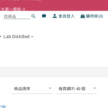
洗髮液 享8折優惠 不限購買量
大家一齊抵 !!
會員登入
購物車(0)
  幼兒適用
洗髮液 享8折優惠 不限購買量
 Lab Distilled
商品排序
每頁顯示 48 個