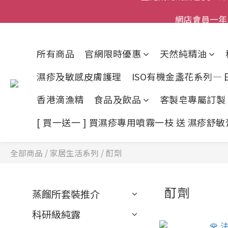
登記成為網店會員，即送$50
網店會員一年內
今期優惠!
所有商品
官網限時優惠
天然純精油
登記成為網店會員，即送$50
濕疹及敏感皮膚護理
ISO有機金盞花系列—
香港滴漁精
食品及飲品
客製皂專屬訂製
[ 買一送一 ] 買濕疹專用噴霧一枝 送 濕疹舒
全部商品
/
家居生活系列
/
酊劑
酊劑
蒸餾所套裝推介
科研級純露