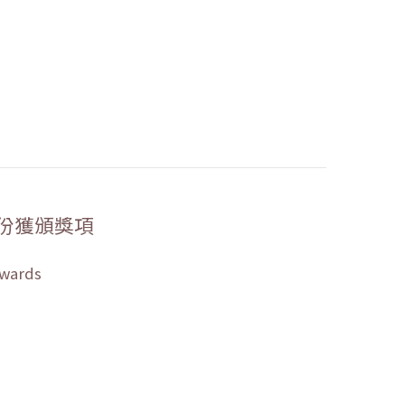
份獲頒獎項