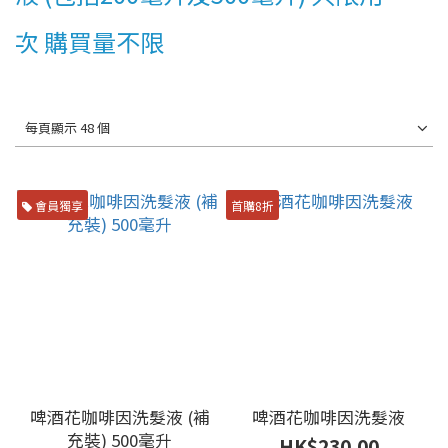
次 購買量不限
每頁顯示 48 個
會員獨享
首購8折
啤酒花咖啡因洗髮液 (補
啤酒花咖啡因洗髮液
充裝) 500毫升
HK$230.00