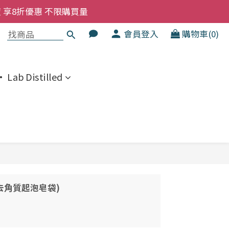
洗髮液 享8折優惠 不限購買量
洗髮液 享8折優惠 不限購買量
大家一齊抵 !!
會員登入
購物車(0)
  幼兒適用
 Lab Distilled
洗髮液 享8折優惠 不限購買量
麻質去角質起泡皂袋)