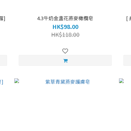
露]
4.3牛奶金盞花燕麥橄欖皂
[
HK$98.00
HK$118.00