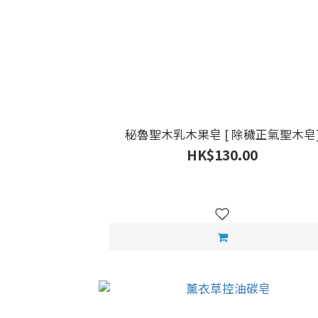
秘魯聖木乳木果皂 [ 除穢正氣聖木皂
HK$130.00