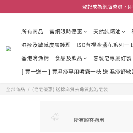
登記成為網店會員，即送$50
登記成為網店會員，即送$50
網店會員一年內
所有商品
官網限時優惠
天然純精油
今期優惠!
濕疹及敏感皮膚護理
ISO有機金盞花系列—
登記成為網店會員，即送$50
香港滴漁精
食品及飲品
客製皂專屬訂製
[ 買一送一 ] 買濕疹專用噴霧一枝 送 濕疹舒
全部商品
(皂皂優惠) 送棉麻質去角質起泡皂袋
所有顧客適用