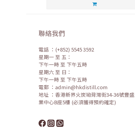
聯絡我們
電話 ：(+852) 5545 3592
星期一 至 五：
下午一時 至 下午五時
星期六 至 日：
下午一時 至 下午五時
電郵 ：admin@hkdistill.com
地址 ：香港新界火炭坳背灣街34-36號豐
業中心B座5樓 (必須獲得預約確定)