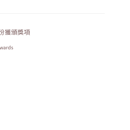
份獲頒獎項