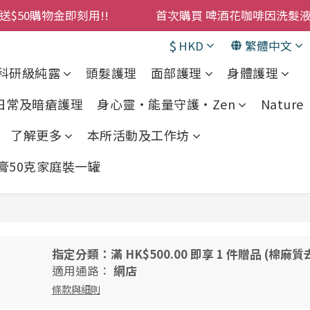
購物金即刻用!!                 首次購買 啤酒花咖啡因
購物金即刻用!!                 首次購買 啤酒花咖啡因
$
累積消費 $4500 即刻變身 VIP 全年正價貨 85 折，幫朋友買
HKD
繁體中文
科研級純露
頭髮護理
面部護理
身體護理
! 濕疹救星 濕疹專用噴霧 買一枝送一件 50克裝 濕疹舒敏膏 
 日常及暗瘡護理
身心靈・能量守護・Zen
Nature •
購物金即刻用!!                 首次購買 啤酒花咖啡因
了解更多
本所活動及工作坊
敏膏50克家庭裝一罐
指定分類：滿 HK$500.00 即享 1 件贈品 (棉
適用通路：
網店
條款與細則