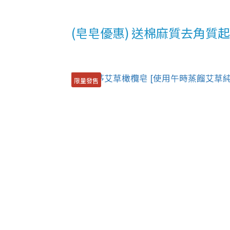
(皂皂優惠) 送棉麻質去角質
限量發售