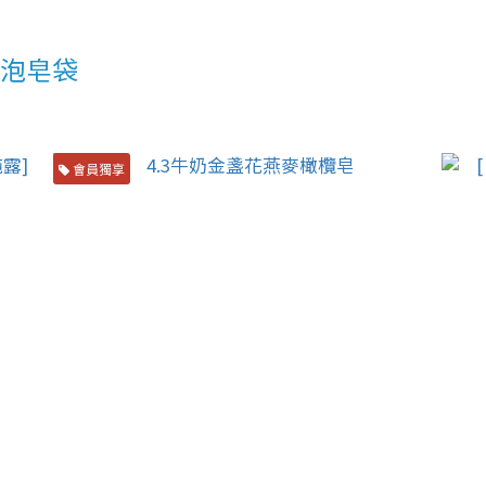
起泡皂袋
會員獨享